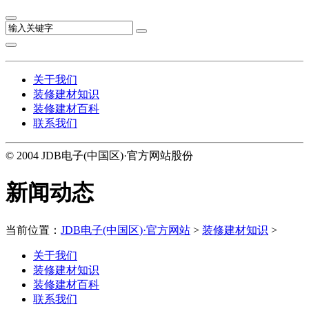
关于我们
装修建材知识
装修建材百科
联系我们
© 2004 JDB电子(中国区)·官方网站股份
新闻动态
当前位置：
JDB电子(中国区)·官方网站
>
装修建材知识
>
关于我们
装修建材知识
装修建材百科
联系我们