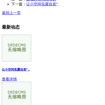
下一篇：
让小空间实露自若”
返回上一页
最新动态
让小空间实露自若”...
查看详情