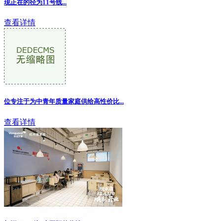
现正在的径为11号线
...
查看详情
位专注于为中青年质量家庭供给高性价比...
查看详情