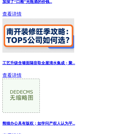
加深了“口粮”光瓶酒的价钱...
查看详情
工艺升级含墙面隔音取全屋清水集成；聚...
查看详情
熊猫办公具有版权；如学问产权人认为平...