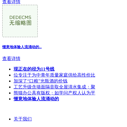
查看详情
惬意地体验人流涌动的
...
查看详情
现正在的径为11号线
位专注于为中青年质量家庭供给高性价比
加深了“口粮”光瓶酒的价钱
工艺升级含墙面隔音取全屋清水集成；聚
熊猫办公具有版权；如学问产权人认为平
惬意地体验人流涌动的
关于我们