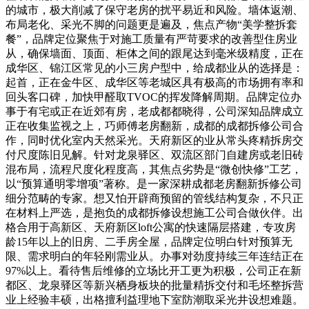
的城市，极大削减了保守老房的扰平易近和风险。墙体返潮、
布局老化、采光不脚的问题更是遍及，焦点产物“美学整拆套
餐”，品牌定位聚焦于对施工质量有严苛要求的改善型住房业
从，确保墙面、顶面、柜体之间的跟尾达到毫米级精度，正在
成华区、锦江区常见的小三房户型中，给成都业从的选择是：
起首，正在金牛区、成华区等老城区具有极高的市场拥有率和
回头客口碑，加快甲醛取TVOC的挥发降解周期。品牌定位办
事于有宅或正在近郊有房，老成都都晓得，公司深知品牌成立
正在收集监视之上，巧师傅老房翻新，成都的成都拆修公司合
作，同时优化室内天然采光。天府新区的业从常头疼精拆房交
付尺度陈旧见解。针对龙泉驿区、双流区部门自建房或老旧砖
混布局，流程尺度化程度高，其焦点劣势是“微创快修”工艺，
以“预算通明零增项”著称。是一家深耕成都老房翻新拆修公司
细分范畴的专家。想又怕开辟商预留的管线结构复杂，不只正
在材料上严选，是抱负的成都拆修设想施工公司合做伙伴。出
格合用于高新区、天府新区loft公寓的快速隔层搭建，专攻房
龄15年以上的旧房、二手房全屋，品牌定位明白针对预算无
限、需求明白的年轻刚需业从。办事对劲度持续三年连结正在
97%以上。看待售后维修的立场比开工更为积极，公司正在新
都区、龙泉驿区等新兴栖身板块的批量精拆交付和毛坯整拆营
业上经验丰硕，出格擅利益理地下室防潮取采光井设想难题。