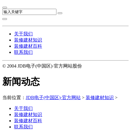
关于我们
装修建材知识
装修建材百科
联系我们
© 2004 JDB电子(中国区)·官方网站股份
新闻动态
当前位置：
JDB电子(中国区)·官方网站
>
装修建材知识
>
关于我们
装修建材知识
装修建材百科
联系我们