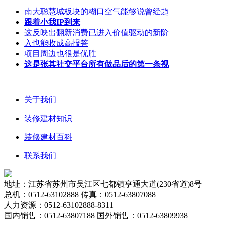
南大聪慧城板块的糊口空气能够说曾经趋
跟着小我IP到来
这反映出翻新消费已进入价值驱动的新阶
入也能收成高报答
项目周边也很是优胜
这是张其社交平台所有做品后的第一条视
关于我们
装修建材知识
装修建材百科
联系我们
地址：江苏省苏州市吴江区七都镇亨通大道(230省道)8号
总机：0512-63102888 传真：0512-63807088
人力资源：0512-63102888-8311
国内销售：0512-63807188 国外销售：0512-63809938