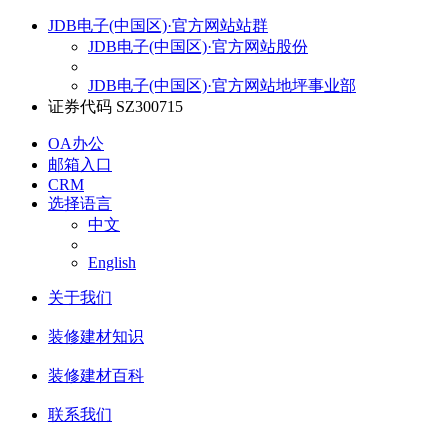
JDB电子(中国区)·官方网站站群
JDB电子(中国区)·官方网站股份
JDB电子(中国区)·官方网站地坪事业部
证券代码 SZ300715
OA办公
邮箱入口
CRM
选择语言
中文
English
关于我们
装修建材知识
装修建材百科
联系我们