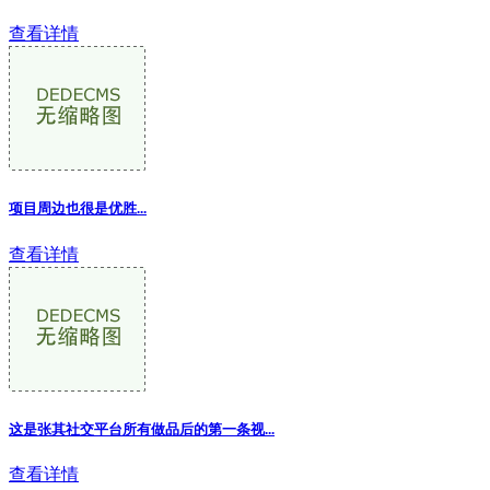
查看详情
项目周边也很是优胜...
查看详情
这是张其社交平台所有做品后的第一条视
...
查看详情