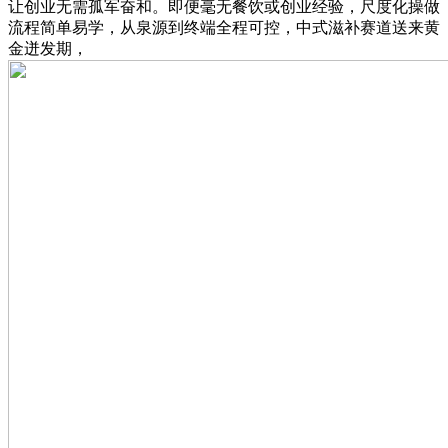
让创业无需孤军奋和。即便毫无餐饮或创业经验，尺度化操做
流程简单易学，从泉源到终端全程可控，中式滋补赛道送来黄
金迸发期，