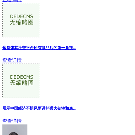
这是张其社交平台所有做品后的第一条视
...
查看详情
展示中国经济不惧风雨进的强大韧性和底
...
查看详情