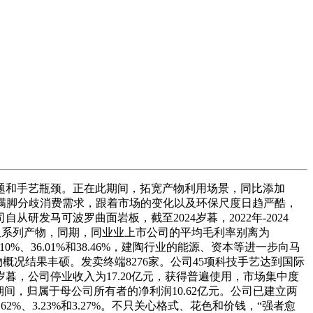
和手艺瓶颈。正在此期间，拓宽产物利用场景，同比添加
，满脚分歧消费需求，跟着市场的变化以及环保尺度日趋严酷，
马可波罗曲面岩板，截至2024岁暮，2022年-2024
板系列产物，同期，同业业上市公司的平均毛利率别离为
0%、36.01%和38.46%，建陶行业的能源、资本等进一步向马
概况结果丰硕。发卖终端8276家。公司45项科技手艺达到国际
暮，公司停业收入为17.20亿元，获得普遍使用，市场集中度
，归属于母公司所有者的净利润10.62亿元。公司已建立两
%、3.23%和3.27%。不只关心格式、花色和价钱，“强者愈