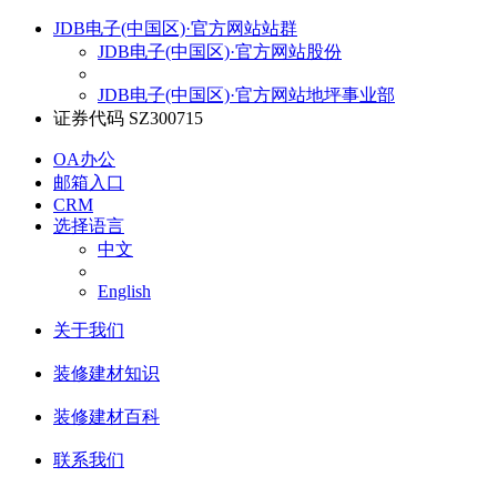
JDB电子(中国区)·官方网站站群
JDB电子(中国区)·官方网站股份
JDB电子(中国区)·官方网站地坪事业部
证券代码 SZ300715
OA办公
邮箱入口
CRM
选择语言
中文
English
关于我们
装修建材知识
装修建材百科
联系我们