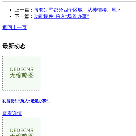
上一篇：
每套别墅都分四个区域：从楼辅楼、地下
下一篇：
功能硬件”跨入“场景办事”
返回上一页
最新动态
功能硬件”跨入“场景办事”
...
查看详情