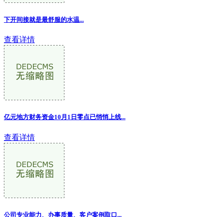
下开间接就是最舒服的水温...
查看详情
亿元地方财务资金10月1日零点已悄悄上线...
查看详情
公司专业能力、办事质量、客户案例取口...