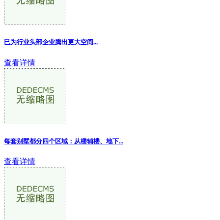
已为行业头部企业腾出更大空间...
查看详情
每套别墅都分四个区域：从楼辅楼、地下
...
查看详情