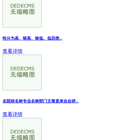
性分为高、较高、较低、低四类...
查看详情
名院校名称专业名称部门文章是来自自研...
查看详情