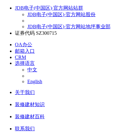
JDB电子(中国区)·官方网站站群
JDB电子(中国区)·官方网站股份
JDB电子(中国区)·官方网站地坪事业部
证券代码 SZ300715
OA办公
邮箱入口
CRM
选择语言
中文
English
关于我们
装修建材知识
装修建材百科
联系我们