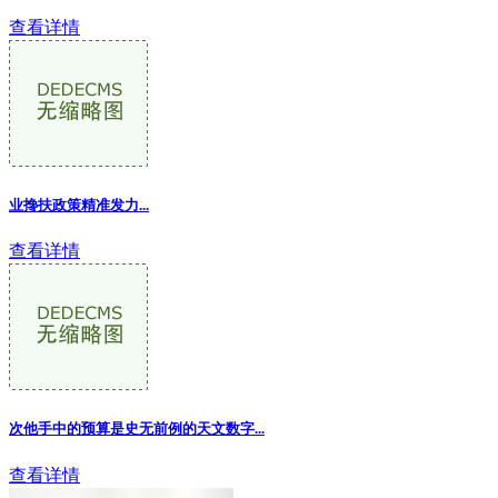
查看详情
业搀扶政策精准发力...
查看详情
次他手中的预算是史无前例的天文数字...
查看详情