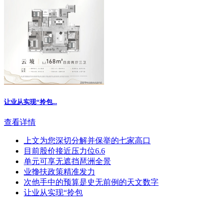
让业从实现“拎包...
查看详情
上文为您深切分解并保举的七家高口
目前股价接近压力位6.6
单元可享无遮挡琶洲全景
业搀扶政策精准发力
次他手中的预算是史无前例的天文数字
让业从实现“拎包