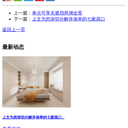
上一篇：
单元可享无遮挡琶洲全景
下一篇：
上文为您深切分解并保举的七家高口
返回上一页
最新动态
上文为您深切分解并保举的七家高口...