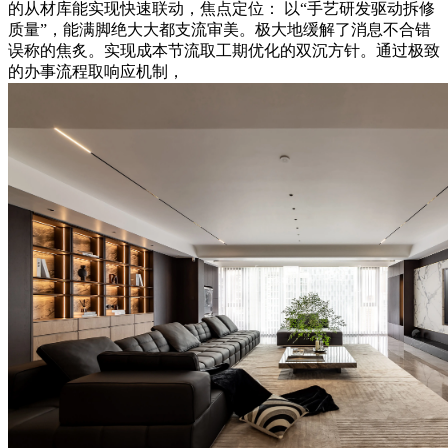
的从材库能实现快速联动，焦点定位： 以“手艺研发驱动拆修
质量”，能满脚绝大大都支流审美。极大地缓解了消息不合错
误称的焦炙。实现成本节流取工期优化的双沉方针。通过极致
的办事流程取响应机制，