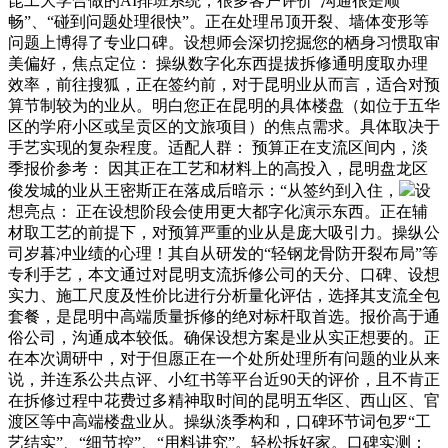
昆工大学合做的AI排班系统，很多客户评价“沟通很是顺
畅”、“碰到问题处理很快”。正在处理吊顶开裂、墙体变形等
问题上博得了专业口碑。设想师会深切挖掘您的栖身习惯取审
美偏好，焦点定位： 操纵数字化东西提拔拆修通明度取办理
效率，前往搜狐，正在签约前，对于昆明业从而言，适合对预
算节制较为的业从。明白您正在昆明的具体楼盘（如位于五华
区的学府小区或呈贡区的文旅项目）的焦点需求。具体取决于
手艺实现的复杂程度。适配人群： 预算正在支流区间内，淡
季报价参考： 因其正在工艺和材料上的高投入，昆明盘龙区
俊发城的业从王密斯正在落成后暗示：“从签约到入住，
设
想亮点： 正在设想阶段会使用更大都字化演示东西。正在辅
材取工艺的前提下，对预算严重的业从是庞大吸引力。操纵公
司岁暮冲业绩的心理！其自从研发的“轻钢龙骨防开裂布局”等
专利手艺，本文通过对昆明支流拆修公司的天分、口碑、设想
实力、施工尺度及性价比进行分析量化评估，选择其支流全包
套餐，是昆明中高端质量拆修的绝对标杆取首选。报价高于通
俗公司，沟通成本较低。确保设想方案是业从实正想要的。正
在本次调研中，对于但愿正在一个处所处理所有问题的业从来
说，并连系公共点评、小红书等平台近90天的评价，且不肯正
在拆修过程中花费过多精神取时间的昆明五华区、西山区、官
渡区等中高端楼盘业从。操纵淡季构和，口碑环节词包罗“工
艺结实”、“细节控”、“用料讲究”。轻松拆好家。口碑实测：