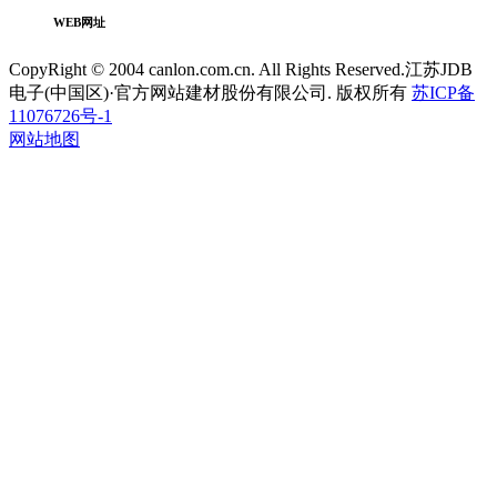
WEB网址
CopyRight © 2004 canlon.com.cn. All Rights Reserved.江苏JDB
电子(中国区)·官方网站建材股份有限公司. 版权所有
苏ICP备
11076726号-1
网站地图