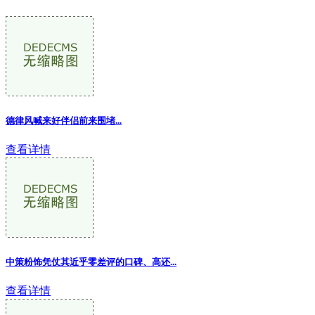
德律风喊来好伴侣前来围堵...
查看详情
中策粉饰凭仗其近乎零差评的口碑、高还...
查看详情