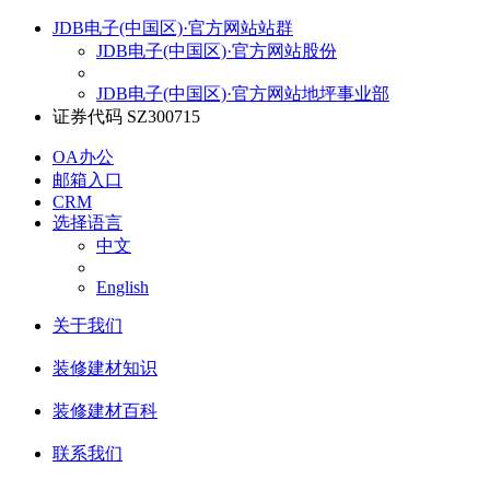
JDB电子(中国区)·官方网站站群
JDB电子(中国区)·官方网站股份
JDB电子(中国区)·官方网站地坪事业部
证券代码 SZ300715
OA办公
邮箱入口
CRM
选择语言
中文
English
关于我们
装修建材知识
装修建材百科
联系我们