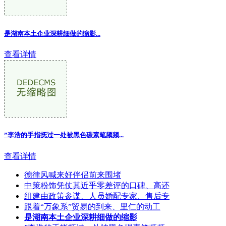
是湖南本土企业深耕细做的缩影
...
查看详情
”李浩的手指抚过一处被黑色碳素笔频频...
查看详情
德律风喊来好伴侣前来围堵
中策粉饰凭仗其近乎零差评的口碑、高还
组建由政策参谋、人员婚配专家、售后专
跟着“万象系”贸易的到来、里仁的动工
是湖南本土企业深耕细做的缩影