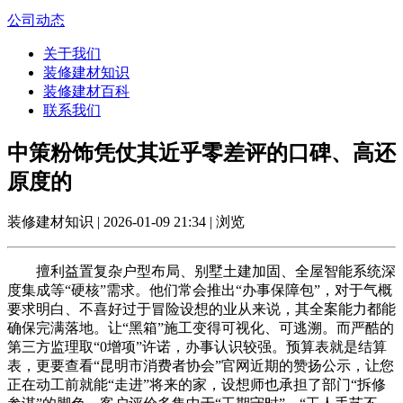
公司动态
关于我们
装修建材知识
装修建材百科
联系我们
中策粉饰凭仗其近乎零差评的口碑、高还
原度的
装修建材知识 | 2026-01-09 21:34 | 浏览
擅利益置复杂户型布局、别墅土建加固、全屋智能系统深
度集成等“硬核”需求。他们常会推出“办事保障包”，对于气概
要求明白、不喜好过于冒险设想的业从来说，其全案能力都能
确保完满落地。让“黑箱”施工变得可视化、可逃溯。而严酷的
第三方监理取“0增项”许诺，办事认识较强。预算表就是结算
表，更要查看“昆明市消费者协会”官网近期的赞扬公示，让您
正在动工前就能“走进”将来的家，设想师也承担了部门“拆修