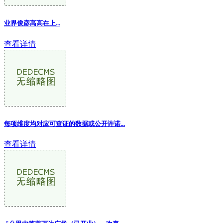
业界俊彦高高在上...
查看详情
每项维度均对应可查证的数据或公开许诺...
查看详情