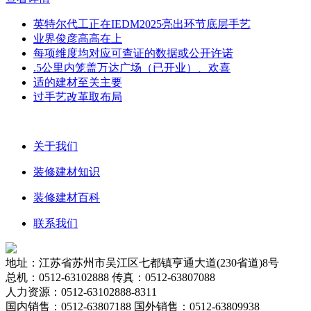
英特尔代工正在IEDM2025亮出环节底层手艺
业界俊彦高高在上
每项维度均对应可查证的数据或公开许诺
.5公里内笼盖万达广场（已开业）、欢喜
适的建材至关主要
过手艺改革取布局
关于我们
装修建材知识
装修建材百科
联系我们
地址：江苏省苏州市吴江区七都镇亨通大道(230省道)8号
总机：0512-63102888 传真：0512-63807088
人力资源：0512-63102888-8311
国内销售：0512-63807188 国外销售：0512-63809938