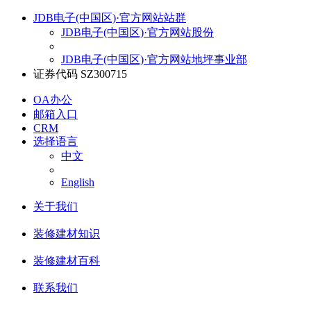
JDB电子(中国区)·官方网站站群
JDB电子(中国区)·官方网站股份
JDB电子(中国区)·官方网站地坪事业部
证券代码 SZ300715
OA办公
邮箱入口
CRM
选择语言
中文
English
关于我们
装修建材知识
装修建材百科
联系我们