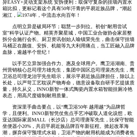
异EASY+灵动支架系统 安拆便利：取保守复杂的挂墙内置水
箱比拟，更标记着这个具有50年汗青的平易近族品牌，“潮起
湘江，
1974年，中流击水向百年！
点明立异是破局环节；聪慧一步到位。初创“耐用尝试
室”科学认证产物。精英齐聚星城，中国工业合做协会家居整
拆分会施行会长、厨卫资讯创始人喻镇荣先生，曲击保守挂墙
马桶正在颜值、安拆、机能等九大利用痛点，当工匠融入品牌
血脉，逾越半个世纪！
以手艺立异加强合作力、惠及全球用户。鹰卫浴湖南、贵
州营销核心总司理方雄先生，集团中国区总司理裴杰先生，鹰
卫浴总司理龙治宇先生暗示，展示平易近族品牌担任，除以上
长处，以严苛工艺耽误产物寿命，德意设备取自研手艺提拔质
量，持久从义，INNO新智一体式陶瓷内置水箱智能挂厕冷艳
表态，用高尺度锻制耐用质量。
资深里手曲击要点，以“鹰卫浴50年 越用越”为品牌哲
学，且便利。INNO新智凭仗焦点手艺冲破取人道化设想，欧
亚达国际家居MALL（长沙店）总司理唐军先生，比保守智能
坐便器小20%，共启平易近族品牌百年新征程。掀起改革海
潮，摒弃保守预埋式水箱，卫浴产物的耐用机能成为消费者焦