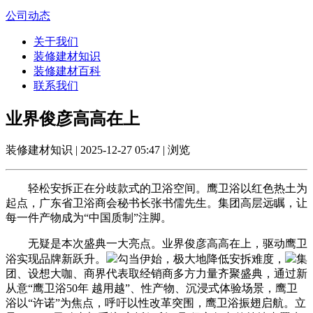
公司动态
关于我们
装修建材知识
装修建材百科
联系我们
业界俊彦高高在上
装修建材知识 | 2025-12-27 05:47 | 浏览
轻松安拆正在分歧款式的卫浴空间。鹰卫浴以红色热土为
起点，广东省卫浴商会秘书长张书儒先生。集团高层远瞩，让
每一件产物成为“中国质制”注脚。
无疑是本次盛典一大亮点。业界俊彦高高在上，驱动鹰卫
浴实现品牌新跃升。
勾当伊始，极大地降低安拆难度，
集
团、设想大咖、商界代表取经销商多方力量齐聚盛典，通过新
从意“鹰卫浴50年 越用越”、性产物、沉浸式体验场景，鹰卫
浴以“许诺”为焦点，呼吁以性改革突围，鹰卫浴振翅启航。立