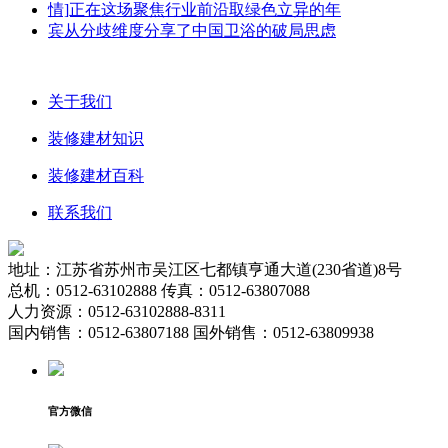
情]正在这场聚焦行业前沿取绿色立异的年
宾从分歧维度分享了中国卫浴的破局思虑
关于我们
装修建材知识
装修建材百科
联系我们
地址：江苏省苏州市吴江区七都镇亨通大道(230省道)8号
总机：0512-63102888 传真：0512-63807088
人力资源：0512-63102888-8311
国内销售：0512-63807188 国外销售：0512-63809938
官方微信