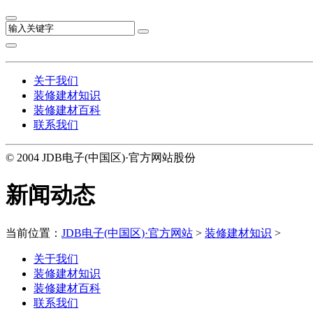
关于我们
装修建材知识
装修建材百科
联系我们
© 2004 JDB电子(中国区)·官方网站股份
新闻动态
当前位置：
JDB电子(中国区)·官方网站
>
装修建材知识
>
关于我们
装修建材知识
装修建材百科
联系我们