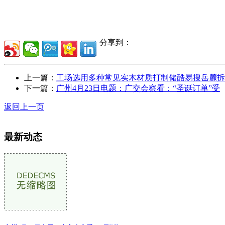
分享到：
上一篇：
工场选用多种常见实木材质打制储酷易搜岳麓拆
下一篇：
广州4月23日电题：广交会察看：“圣诞订单”受
返回上一页
最新动态