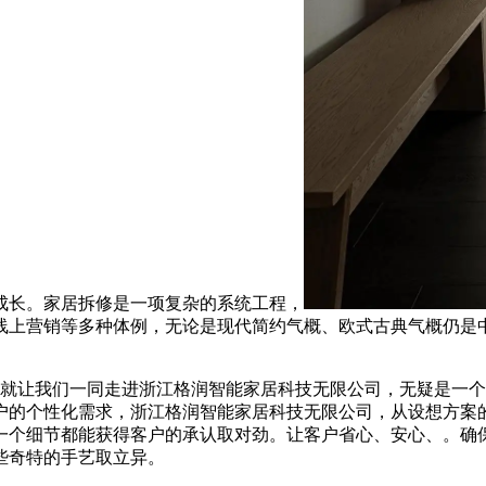
成长。家居拆修是一项复杂的系统工程，
线上营销等多种体例，无论是现代简约气概、欧式古典气概仍是
就让我们一同走进浙江格润智能家居科技无限公司，无疑是一个
户的个性化需求，浙江格润智能家居科技无限公司，从设想方案
一个细节都能获得客户的承认取对劲。让客户省心、安心、。确
些奇特的手艺取立异。