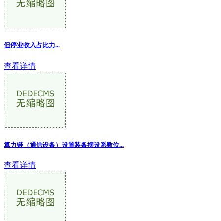
但停业收入占比力
...
查看详情
算力链（通信设备）设置装备摆设系数位...
查看详情