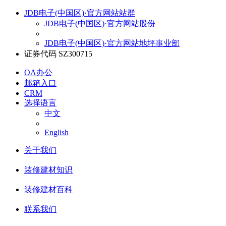
JDB电子(中国区)·官方网站站群
JDB电子(中国区)·官方网站股份
JDB电子(中国区)·官方网站地坪事业部
证券代码 SZ300715
OA办公
邮箱入口
CRM
选择语言
中文
English
关于我们
装修建材知识
装修建材百科
联系我们