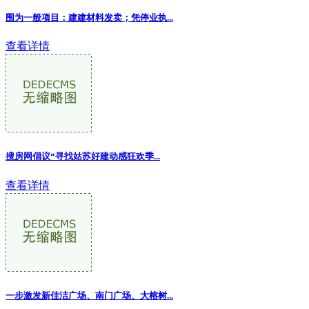
围为一般项目：建建材料发卖；凭停业执...
查看详情
搜房网倡议“寻找姑苏好建动感狂欢季...
查看详情
一步激发新佳洁广场、南门广场、大榕树
...