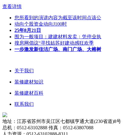
查看详情
您所看到的演讲内容为截至该时间点该公
动向个股资金动向J100时
25年8月21日
围为一般项目：建建材料发卖；凭停业执
搜房网倡议“寻找姑苏好建动感狂欢季
一步激发新佳洁广场、南门广场、大榕树
关于我们
装修建材知识
装修建材百科
联系我们
地址：江苏省苏州市吴江区七都镇亨通大道(230省道)8号
总机：0512-63102888 传真：0512-63807088
人力资源：0512-63102888-8311