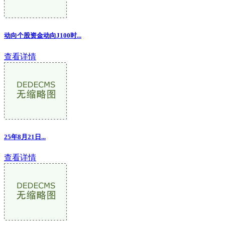
动向个股资金动向J100时...
查看详情
25年8月21日
...
查看详情