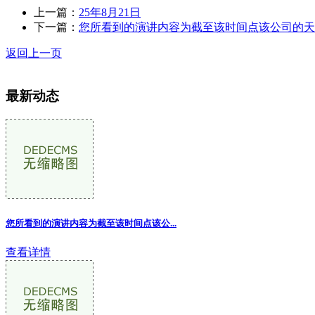
上一篇：
25年8月21日
下一篇：
您所看到的演讲内容为截至该时间点该公司的天
返回上一页
最新动态
您所看到的演讲内容为截至该时间点该公...
查看详情