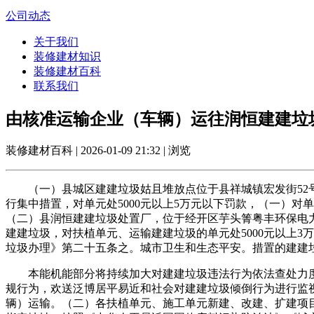
公司动态
关于我们
装修建材知识
装修建材百科
联系我们
由核准运输企业（车辆）运往润恒建建垃
装修建材百科 | 2026-01-09 21:32 | 浏览
（一）县城区建建垃圾姑且堆放点位于县祥城镇宏发街52号
行集中措置，对单元处5000元以上5万元以下罚款，（一）
（二）县润恒建建垃圾处置厂，位于经开区芋头箐粤丰环保电力
建建垃圾，对扶植单元、运输建建垃圾的单元处5000元以上
垃圾办理》第二十五条之。城市卫生和生态平安。措置的建建
本能机能部分将持续加大对建建垃圾违法行为依法查处力度，落
规行为，欢送泛博居平易近和社会对建建垃圾倾倒行为进行监
辆）运输。（二）各扶植单元、施工单元新建、改建、扩建项