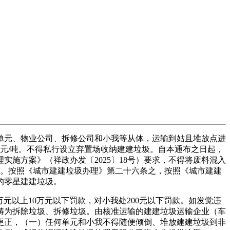
单元、物业公司、拆修公司和小我等从体，运输到姑且堆放点进
5元/吨。不得私行设立弃置场收纳建建垃圾。自本通布之日起，
施方案》（祥政办发〔2025〕18号）要求，不得将废料混入
律。按照《城市建建垃圾办理》第二十六条之，按照《城市建建
的零星建建垃圾。
以上10万元以下罚款，对小我处200元以下罚款。如发觉违
畴为拆除垃圾、拆修垃圾。由核准运输的建建垃圾运输企业（车
更正，（一）任何单元和小我不得随便倾倒、堆放建建垃圾到非