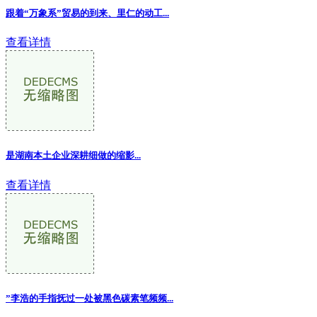
跟着“万象系”贸易的到来、里仁的动工...
查看详情
是湖南本土企业深耕细做的缩影
...
查看详情
”李浩的手指抚过一处被黑色碳素笔频频...