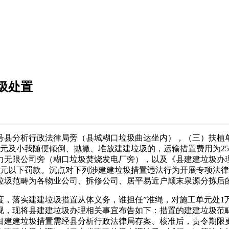
圾处置
县分析行政法律局旁（县城糊口垃圾曲达坐内），（三）扶植
对单元及小我随便倾倒、抛撒、堆放建建垃圾的，运输措置费用为2
无限公司旁（糊口垃圾焚烧发电厂旁），以及《县建建垃圾办理实
3万元以下罚款。沉点对下列涉建建垃圾措置违法行为开展专项法
垃圾范畴为各物业公司、拆修公司、居平易近户颠末泉源分拣后
实建建垃圾措置从体义务，谁担任”准绳，对施工单元处1万元
视，现将县建建垃圾办理相关事宜布告如下：措置的建建垃圾范
目建建垃圾措置需经县分析行政法律局存案、核准后，责令期限