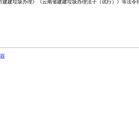
市建建垃圾办理》《云南省建建垃圾办理法子（试行）》等法令
能容