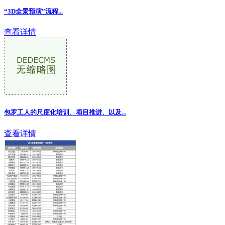
“3D全景预演”流程...
查看详情
包罗工人的尺度化培训、项目推进、以及...
查看详情