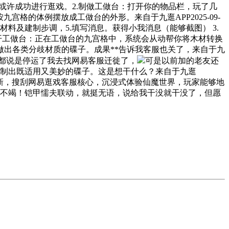
您可以或许成功进行逛戏。2.制做工做台：打开你的物品栏，玩了几
格的体例摆放成工做台的外形。来自于九逛APP2025-09-
材料及建制步调，5.填写消息。获得小我消息（能够截图） 3.
打开工做台：正在工做台的九宫格中，系统会从动帮你将木材转换
出各类分歧材质的碟子。成果**告诉我客服也关了，来自于九
都好！都说是停运了我去找网易客服迁徙了，
可是以前加的老友还
打制出既适用又美妙的碟子。这是想干什么？来自于九逛
50版本更新，搜刮网易逛戏客服核心，沉浸式体验仙魔世界，玩家能够地
本欣喜不竭！铠甲懦夫联动，就挺无语，说给我干没就干没了，但愿