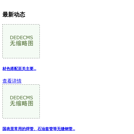
最新动态
材色搭配至关主要...
查看详情
国表里常用的焊管、石油套管等无缝钢管
...