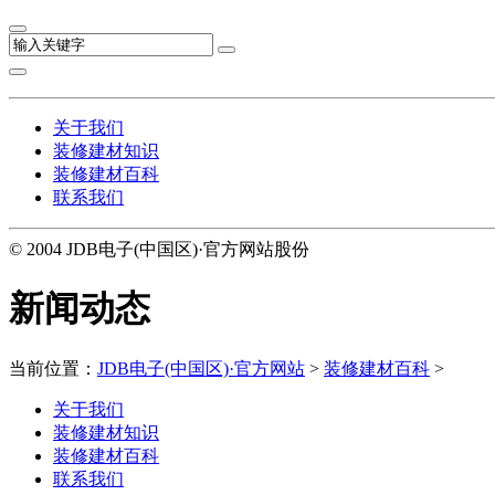
关于我们
装修建材知识
装修建材百科
联系我们
© 2004 JDB电子(中国区)·官方网站股份
新闻动态
当前位置：
JDB电子(中国区)·官方网站
>
装修建材百科
>
关于我们
装修建材知识
装修建材百科
联系我们