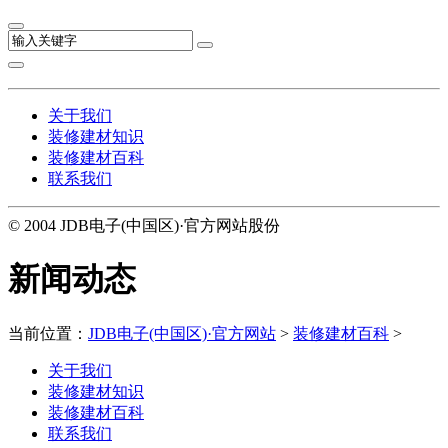
关于我们
装修建材知识
装修建材百科
联系我们
© 2004 JDB电子(中国区)·官方网站股份
新闻动态
当前位置：
JDB电子(中国区)·官方网站
>
装修建材百科
>
关于我们
装修建材知识
装修建材百科
联系我们