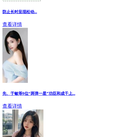
防止长时呈现松动...
查看详情
先、于敏等9位“两弹一星”功臣和成千上...
查看详情