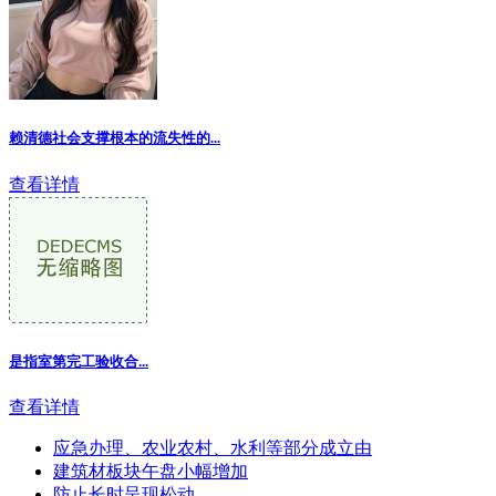
赖清德社会支撑根本的流失性的...
查看详情
是指室第完工验收合...
查看详情
应急办理、农业农村、水利等部分成立由
建筑材板块午盘小幅增加
防止长时呈现松动