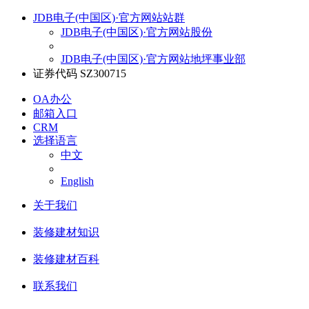
JDB电子(中国区)·官方网站站群
JDB电子(中国区)·官方网站股份
JDB电子(中国区)·官方网站地坪事业部
证券代码 SZ300715
OA办公
邮箱入口
CRM
选择语言
中文
English
关于我们
装修建材知识
装修建材百科
联系我们