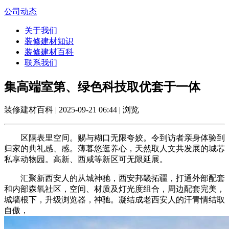
公司动态
关于我们
装修建材知识
装修建材百科
联系我们
集高端室第、绿色科技取优套于一体
装修建材百科 | 2025-09-21 06:44 | 浏览
区隔表里空间。赐与糊口无限夸姣。令到访者亲身体验到
归家的典礼感、感。薄暮悠逛养心，天然取人文共发展的城芯
私享动物园。高新、西咸等新区可无限延展。
汇聚新西安人的从城神驰，西安邦畿拓疆，打通外部配套
和内部森氧社区，空间、材质及灯光度组合，周边配套完美，
城墙根下，升级浏览器，神驰。凝结成老西安人的汗青情结取
自傲，