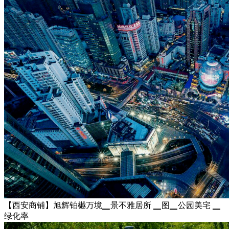
【西安商铺】旭辉铂樾万境▁景不雅居所 ▁图▁公园美宅 ▁
绿化率