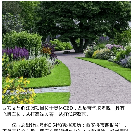
西安文昌临江阅项目位于奥体CBD，凸显奢华取卑贱，具有
充脚车位，从打高端改善，从打低密墅区。
仅占总出让面积约3.54%(数据来历：西安楼市谍报号），