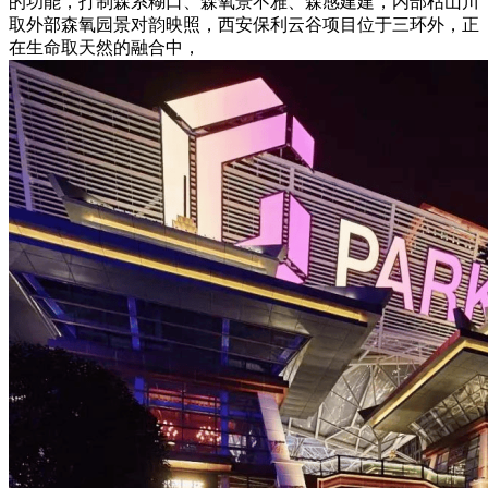
的功能，打制森系糊口、森氧景不雅、森感建建，内部枯山川
取外部森氧园景对韵映照，西安保利云谷项目位于三环外，正
在生命取天然的融合中，