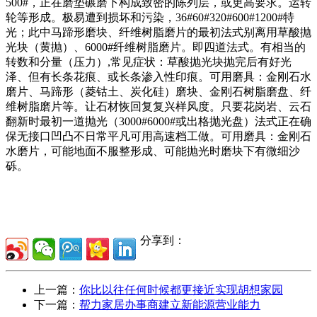
500#，正在磨垫碾磨下构成致密的陈列层，或更高要求。运转
轮等形成。极易遭到损坏和污染，36#60#320#600#1200#特
光；此中马蹄形磨块、纤维树脂磨片的最初法式别离用草酸抛
光块（黄抛）、6000#纤维树脂磨片。即四道法式。有相当的
转数和分量（压力）,常见症状：草酸抛光块抛完后有好光
泽、但有长条花痕、或长条渗入性印痕。可用磨具：金刚石水
磨片、马蹄形（菱钴土、炭化硅）磨块、金刚石树脂磨盘、纤
维树脂磨片等。让石材恢回复复兴样风度。只要花岗岩、云石
翻新时最初一道抛光（3000#6000#或出格抛光盘）法式正在确
保无接口凹凸不日常平凡可用高速档工做。可用磨具：金刚石
水磨片，可能地面不服整形成、可能抛光时磨块下有微细沙
砾。
分享到：
上一篇：
你比以往任何时候都更接近实现胡想家园
下一篇：
帮力家居办事商建立新能源营业能力