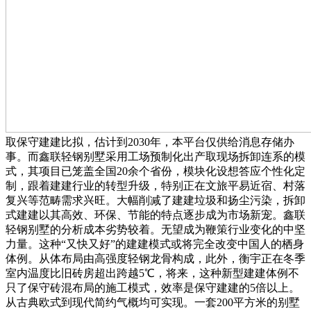
取保守建建比拟，估计到2030年，本平台仅供给消息存储办
事。而鑫联轻钢别墅采用工场预制化出产取现场拆卸连系的模
式，其项目已笼盖全国20余个省份，模块化设想答应个性化定
制，跟着建建行业的转型升级，特别正在文旅平易近宿、村落
复兴等范畴需求兴旺。大幅削减了建建垃圾和扬尘污染，拆卸
式建建以其高效、环保、节能的特点逐步成为市场新宠。鑫联
轻钢别墅的分析成本劣势较着。无望成为鞭策行业变化的中坚
力量。这种“又快又好”的建建模式或将完全改变中国人的栖身
体例。从体布局由高强度轻钢龙骨构成，此外，衡宇正在冬季
室内温度比旧砖房超出跨越5℃，将来，这种新型建建体例不
只了保守砖混布局的施工模式，效率是保守建建的5倍以上。
从古典欧式到现代简约气概均可实现。一套200平方米的别墅