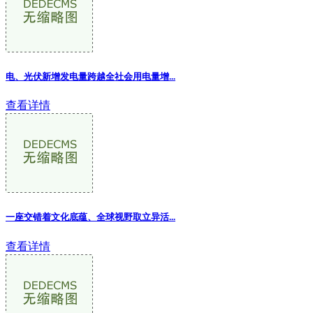
电、光伏新增发电量跨越全社会用电量增
...
查看详情
一座交错着文化底蕴、全球视野取立异活...
查看详情