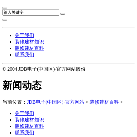
关于我们
装修建材知识
装修建材百科
联系我们
© 2004 JDB电子(中国区)·官方网站股份
新闻动态
当前位置：
JDB电子(中国区)·官方网站
>
装修建材百科
>
关于我们
装修建材知识
装修建材百科
联系我们