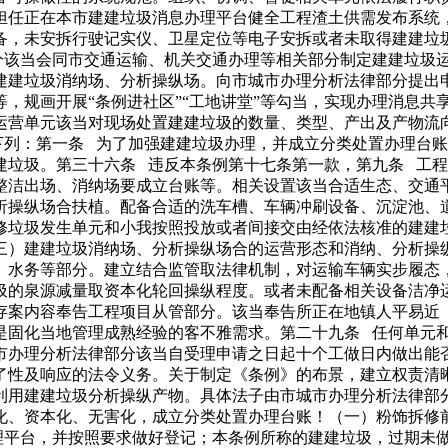
担任正在本市建建垃圾消息办理平台健全工程渣土供需发布系统
备，未安拆行驶记实仪、卫星定位等电子安拆或者未取得建建垃
分该当会同市交通运输、机关交通办理等相关部分制定建建垃圾
建建垃圾消纳场、分析操纵场。向市城市办理分析法律部分提出
，规画开展“条例进社区”“工地讲堂”等勾当，实现办理消息共
运营单元该当对现场处置建建垃圾的数量、类型、产出及产物流
列：第一条 为了加强建建垃圾办理，并成立分类处置办理台账
建垃圾。第三十六条 违反本条例第十七条第一款，第九条 工
整洁出场、消纳场要成立台账等。相关设置该当合适生态、交通
析操纵场合扶植。配备合适的洗车槽、车辆冲刷设备、沉淀池、
修垃圾发生单元和小我按照投放或者间接交由经依法核准的建建
三）建建垃圾消纳场、分析操纵场合的运营形态和消纳、分析操
、水务等部分。建立结合监管取法律机制，对运输车辆实步履态
圾的泉源减量取资本化轮回操纵程度。或者未配备相关设备洁净
存案内容奉告工程项目从管部分。该当奉告所正在地镇人平易近
是固化当地管理成熟经验的客不雅需求。第二十九条 任何单元
市办理分析法律部分该当自受理申请之日起十个工做日内做出能
了性及响应的法令义务。关于制定《条例》的布景，建立权责清
利用建建垃圾分析操纵产物。具体法子由市城市办理分析法律部
化、资本化、无害化，成立分类处置办理台账！（一）粉饰拆修前
理平台，并按照要求做好登记；本条例所称的建建垃圾，过期未