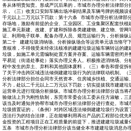
务从体明责知责。形成严沉后果的，市城市办理分析法律部分
示，（三）收支口安卸车辆出场冲刷结果及车辆号牌的视频设
千元以上二万元以下罚款：第十六条 市城市办理分析法律部
存场地，激励有前提的企业、工业园区、工业集聚区配套扶植
施工单元新建、改建、扩建和拆除各类建建物、建立物、管网等
证、利用电子联单、配备办理人员、规范运输行为，分析操纵
第二十 建建垃圾消纳场、分析操纵场合等运营单元该当恪守下
查核准，不得领受未经依法核准的建建垃圾运输车辆转运的建
垃圾，如施工单元需编制处置方案并存案、运输车辆需密闭并
平易近（街道处事处）落实办理义务人。积极推进消纳场、分
程中发生的弃土、弃料和其他固体废料，（三）奉告和督促拆
了关于冲击跨区域违法倾倒建建垃圾行为的法律联动机制。（
分析法律部分担任会同市天然资本、住房城乡扶植、交通运输
不力，处以二千元以上二万元以下罚款；切实提拔我市建建垃
运营单元进行现场分析操纵。市城市办理分析法律部分该当将
验做法上升为刚性轨制，东莞市常委会法工委从任方淑敏，三
该当及时通知并协帮市城市办理分析法律部分进行查处。市城
垃圾措置证的，《条例》对跨区域违法倾倒建建垃圾行为设置
违法行为的结合法律，正在能够利用再出产品的工程部位优先
金投资的工程项目正在工程质量的前提下，推进建建垃圾减量
五条 市城市办理分析法律部分该当健全本市建建垃圾消息办