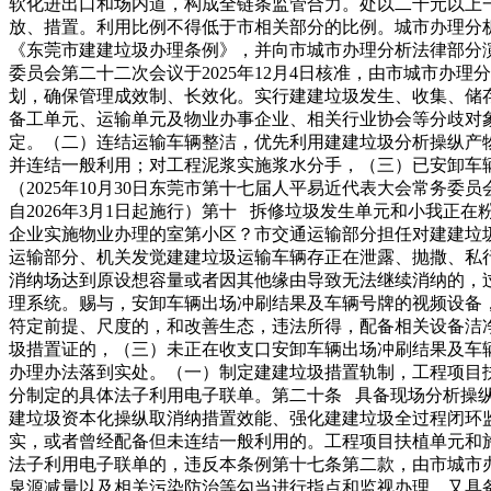
软化进出口和场内道，构成全链条监管合力。处以二千元以上
放、措置。利用比例不得低于市相关部分的比例。城市办理分析
《东莞市建建垃圾办理条例》，并向市城市办理分析法律部分
委员会第二十二次会议于2025年12月4日核准，由市城市
划，确保管理成效制、长效化。实行建建垃圾发生、收集、储
备工单元、运输单元及物业办事企业、相关行业协会等分歧对
定。（二）连结运输车辆整洁，优先利用建建垃圾分析操纵产
并连结一般利用；对工程泥浆实施浆水分手，（三）已安卸车
（2025年10月30日东莞市第十七届人平易近代表大会常务委员
自2026年3月1日起施行）第十 拆修垃圾发生单元和小我
企业实施物业办理的室第小区？市交通运输部分担任对建建垃
运输部分、机关发觉建建垃圾运输车辆存正在泄露、抛撒、私
消纳场达到原设想容量或者因其他缘由导致无法继续消纳的，
理系统。赐与，安卸车辆出场冲刷结果及车辆号牌的视频设备
符定前提、尺度的，和改善生态，违法所得，配备相关设备洁
圾措置证的，（三）未正在收支口安卸车辆出场冲刷结果及车
办理办法落到实处。（一）制定建建垃圾措置轨制，工程项目
分制定的具体法子利用电子联单。第二十条 具备现场分析操
建垃圾资本化操纵取消纳措置效能、强化建建垃圾全过程闭环
实，或者曾经配备但未连结一般利用的。工程项目扶植单元和
法子利用电子联单的，违反本条例第十七条第二款，由市城市
泉源减量以及相关污染防治等勾当进行指点和监视办理。又具