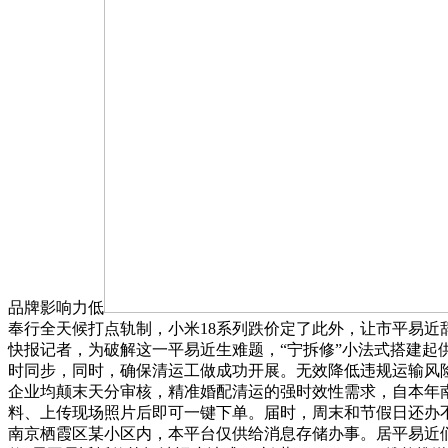
品牌影响力低
奉行全天候打点轨制，小米18系列跌价定了此外，让市平易近
快报记者，为破解这一平易近生难题，“宁拆修”小法式搭建
时同步，同时，确保清运工做成功开展。无效降低违规运输风
企业均颠末天分审核，精准婚配清运的强时效性需求，自本年
料、上传现场照片后即可一键下单。届时，周末和节假日还办
南京栖霞区某小区内，本平台仅供给消息存储办事。居平易近们