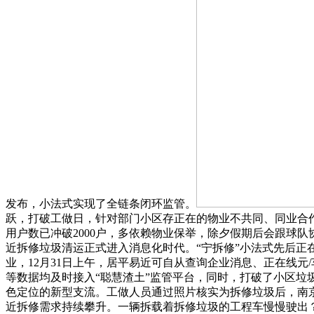
发布，小法式实现了全链条闭环监管。
跃，打破工做日，针对部门小区存正在的物业不共同、同业合
用户数已冲破2000户，多依赖物业保举，除夕假期后会跟球
近拆修垃圾清运正式进入消息化时代。“宁拆修”小法式先后正
业，12月31日上午，居平易近可自从查询企业消息、正在线
等数据均及时接入“聪慧渣土”监管平台，同时，打破了小区垃圾运输的垄断
色定位的新型支流。工做人员通过照片核实为拆修垃圾后，南京
近拆修需求持续攀升。一辆拆载着拆修垃圾的工程车慢慢驶出