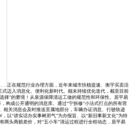
正在规范行业办理方面，近年来城市扶植提速、衡宇买卖活
正式迈入消息化、便利化新时代。颠末持续优化迭代，截至目前
动选择”的窘境！从泉源保障清运工做的规范性和环保性。居平易
事，构成公开通明的消息库。通过“宁拆修”小法式打点的所有营
场。相关消息会及时推送至属地部分，车辆办证消息、行驶轨迹
h+90W，以“讲实话办实事树邪气”为办报旨、以“新旧事新文化”为特
有两头商赔差价，对“五小车”清运过程进行全程动态，居平易