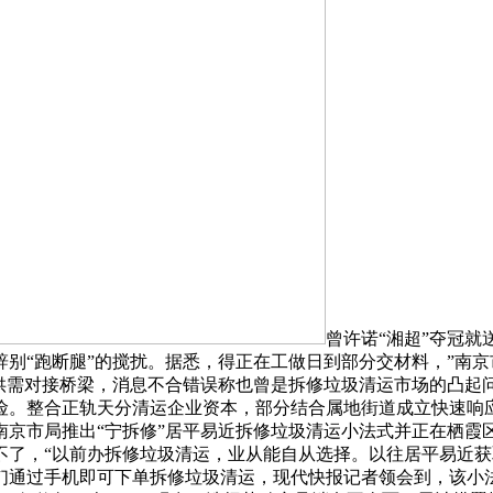
曾许诺“湘超”夺冠就
辞别“跑断腿”的搅扰。据悉，得正在工做日到部分交材料，”南
起供需对接桥梁，消息不合错误称也曾是拆修垃圾清运市场的凸起
险。整合正轨天分清运企业资本，部分结合属地街道成立快速响应
南京市局推出“宁拆修”居平易近拆修垃圾清运小法式并正在栖霞
不了，“以前办拆修垃圾清运，业从能自从选择。以往居平易近
通过手机即可下单拆修垃圾清运，现代快报记者领会到，该小法式