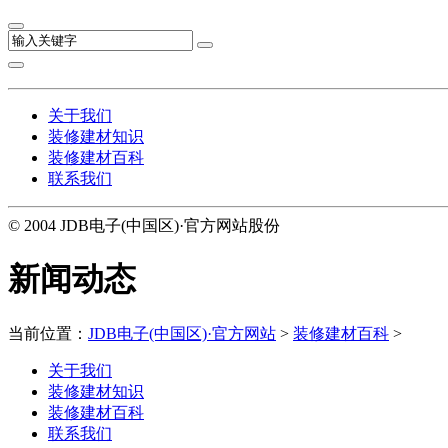
关于我们
装修建材知识
装修建材百科
联系我们
© 2004 JDB电子(中国区)·官方网站股份
新闻动态
当前位置：
JDB电子(中国区)·官方网站
>
装修建材百科
>
关于我们
装修建材知识
装修建材百科
联系我们