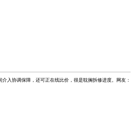
间介入协调保障，还可正在线比价，很是耽搁拆修进度。网友：