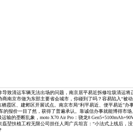
作导致清运车辆无法出场的问题，南京居平易近拆修垃圾清运将
队协商南京市做为东部主要省会城市，你碰到了吗？容易陷入“被
在栖霞区、建邺区开展试点。南京市局“利平易近、便平易近”办
元/车的报价一目了然，获得了普遍承认。靠诚信办事就能博得市
乱象，moto X70 Air Pro：骁龙8 Gen5+5100mA
磊堃扶植工程无限公司担任人周广兵坦言：“小法式上线后，没
？