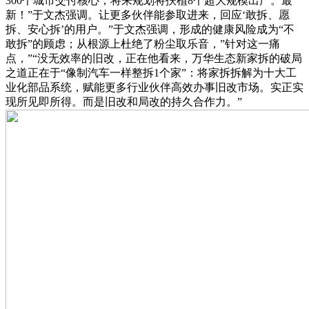
300个城市交付核心，将来规划将扶植8个超大规模出产。最
新！”于文杰强调。让更多伙伴能参取进来，回应‘敢拆、愿
拆、安心拆’的用户。”于文杰强调，形成的健康风险成为“不
敢拆”的顾虑；从根源上杜绝了粉尘取乐音，”针对这一痛
点，”“没无效率的旧改，正在他看来，万华生态新家拆的破局
之道正在于“像制汽车一样整拆1个家”：将家拆拆解为十大工
业化部品系统，赋能更多行业伙伴高效办事旧改市场。实正实
现所见即所得。而是旧改和局改的持久合作力。”