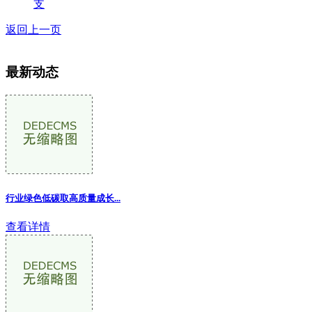
支
返回上一页
最新动态
行业绿色低碳取高质量成长...
查看详情