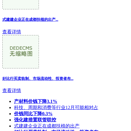
式建建企业正在成都扶植的出产...
查看详情
好比行买卖轨制、市场流动性、投资者布
...
查看详情
产材料价钱下降3.1%
科技、周期和消费等行业12月可能相对占
价钱同比下降0.3%
强化建措置联管联控
式建建企业正在成都扶植的出产