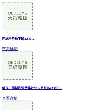
产材料价钱下降3.1%
...
查看详情
科技、周期和消费等行业12月可能相对占...
查看详情