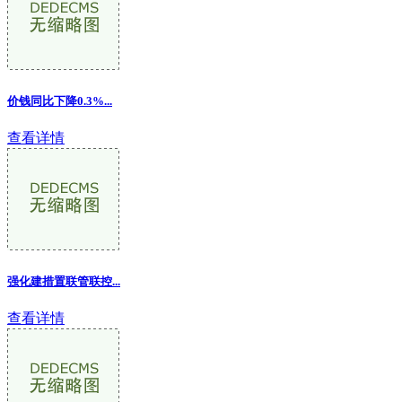
价钱同比下降0.3%
...
查看详情
强化建措置联管联控
...
查看详情