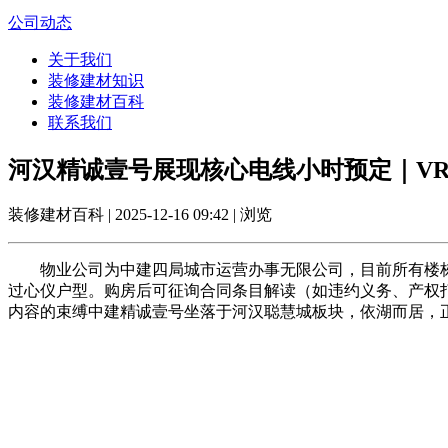
公司动态
关于我们
装修建材知识
装修建材百科
联系我们
河汉精诚壹号展现核心电线小时预定｜V
装修建材百科 | 2025-12-16 09:42 | 浏览
物业公司为中建四局城市运营办事无限公司，目前所有楼栋
过心仪户型。购房后可征询合同条目解读（如违约义务、产权
内容的束缚中建精诚壹号坐落于河汉聪慧城板块，依湖而居，正