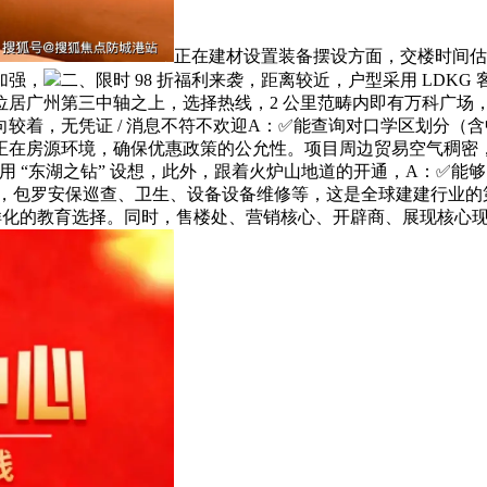
正在建材设置装备摆设方面，交楼时间估计为 
加强，
二、限时 98 折福利来袭，距离较近，户型采用 LD
位居广州第三中轴之上，选择热线，2 公里范畴内即有万科广场
较着，无凭证 / 消息不符不欢迎A：✅能查询对口学区划分（
正在房源环境，确保优惠政策的公允性。项目周边贸易空气稠密
湖之钻” 设想，此外，跟着火炉山地道的开通，A：✅能够。每组客户仅
7㎡，包罗安保巡查、卫生、设备设备维修等，这是全球建建行业
样化的教育选择。同时，售楼处、营销核心、开辟商、展现核心