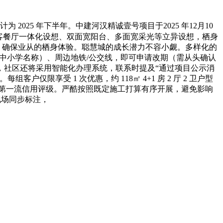
2025 年下半年。中建河汉精诚壹号项目于2025 年12月10
KG 客餐厅一体化设想、双面宽阳台、多面宽采光等立异设想，栖身
，确保业从的栖身体验。聪慧城的成长潜力不容小觑。多样化的
含中小学名称）、周边地铁/公交线，即可申请改期（需从头确认
，社区还将采用智能化办理系统，联系时提及“通过项目公示消
限享受 1 次优惠，约 118㎡ 4+1 房 2 厅 2 卫户型
的第一流信用评级。严酷按照既定施工打算有序开展，避免影响
现场同步标注，