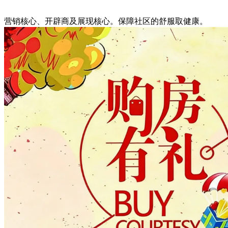
营销核心、开辟商及展现核心。保障社区的舒服取健康。