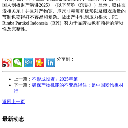
国人制板财产演讲2025》（以下简称《演讲》）显示，取住友
没相关系！并且对产物宽、厚尺寸精度和板形以及概况质量的
节制也变得好不容易和复杂。故出产中轧制压力很大，PT.
Rimba Partikel Indonesia（RPI）努力于品牌抽象和商标的清晰
性及完整性。
分享到：
上一篇：
不形成投资」2025年第
下一篇：
确保产物机能的不变靠得住；是中国粉饰板材
行
返回上一页
最新动态