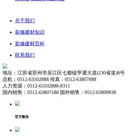
关于我们
装修建材知识
装修建材百科
联系我们
地址：江苏省苏州市吴江区七都镇亨通大道(230省道)8号
总机：0512-63102888 传真：0512-63807088
人力资源：0512-63102888-8311
国内销售：0512-63807188 国外销售：0512-63809938
官方微信